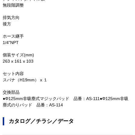
無段階調整
排気方向
後方
ホース継手
1/4"NPT
個装サイズ(mm)
263 x 161 x 103
セット内容
スパナ（H19mm） x １
交換部品
●Φ125mm非吸塵式マジックパッド 品番：AS-111●Φ125mm非吸
塵式のりパッド 品番：AS-114
カタログ／チラシ／データ