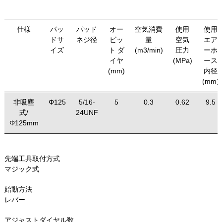
仕様
パッ
パッド
オー
空気消費
使用
使用
ドサ
ネジ径
ビッ
量
空気
エア
イズ
ト ダ
(m3/min)
圧力
ーホ
イヤ
(MPa)
ース
(mm)
内径
(mm)
非吸塵
Φ125
5/16-
5
0.3
0.62
9.5
式/
24UNF
Φ125mm
先端工具取付方式
マジック式
始動方法
レバー
アジャストダイヤル数