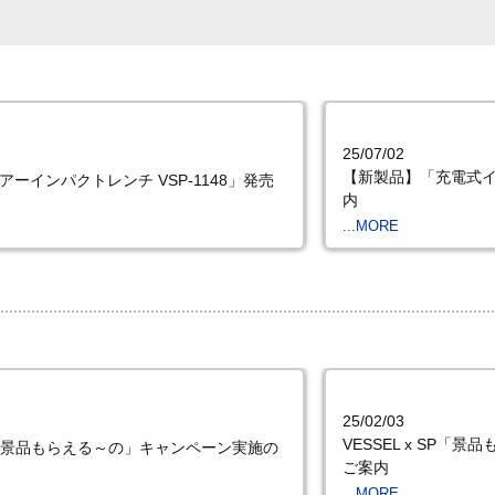
25/07/02
【新製品】「充電式イン
ーインパクトレンチ VSP-1148」発売
内
...MORE
25/02/03
VESSEL x SP
 SP「景品もらえる～の」キャンペーン実施の
ご案内
...MORE