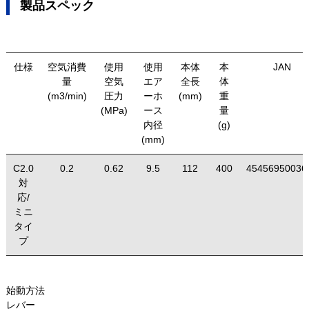
製品スペック
仕様
空気消費
使用
使用
本体
本
JAN
量
空気
エア
全長
体
(m3/min)
圧力
ーホ
(mm)
重
(MPa)
ース
量
内径
(g)
(mm)
C2.0
0.2
0.62
9.5
112
400
45456950036
対
応/
ミニ
タイ
プ
始動方法
レバー